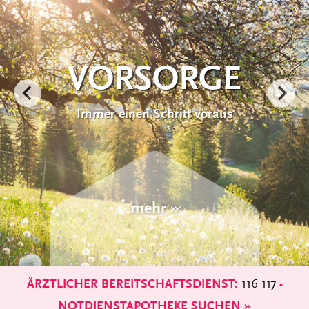
VORSORGE
Immer einen Schritt voraus
mehr »
116 117
ÄRZTLICHER BEREITSCHAFTSDIENST:
-
NOTDIENSTAPOTHEKE SUCHEN »